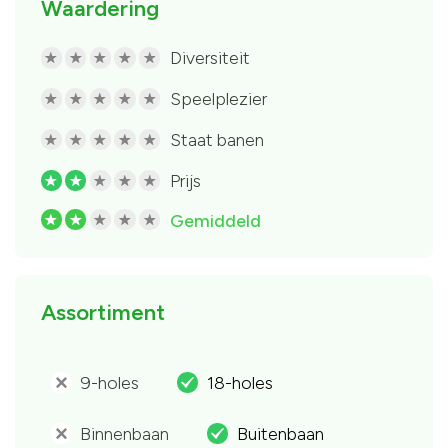
Waardering
Diversiteit
R
R
R
R
R
Speelplezier
R
R
R
R
R
Staat banen
R
R
R
R
R
Prijs
R
R
R
R
R
Gemiddeld
R
R
R
R
R
Assortiment
9-holes
18-holes
'
.
Binnenbaan
Buitenbaan
'
.