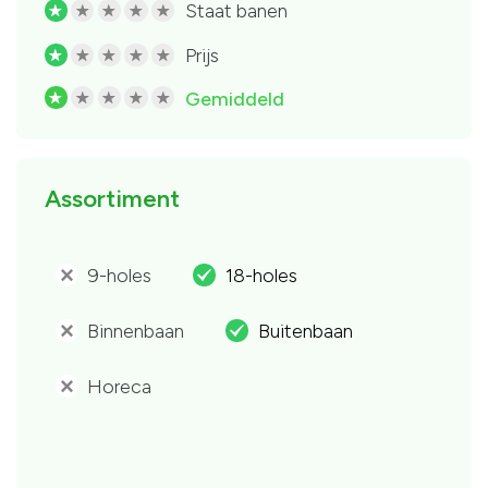
Staat banen
R
R
R
R
R
Prijs
R
R
R
R
R
Gemiddeld
R
R
R
R
R
Assortiment
9-holes
18-holes
'
.
Binnenbaan
Buitenbaan
'
.
Horeca
'