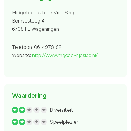
Midgetgolfclub de Vrije Slag
Bornsesteeg 4
6708 PE Wageningen
Telefoon: 0614978182
Website:
http://www.mgcdevrijeslag.nl/
Waardering
Diversiteit
R
R
R
R
R
Speelplezier
R
R
R
R
R