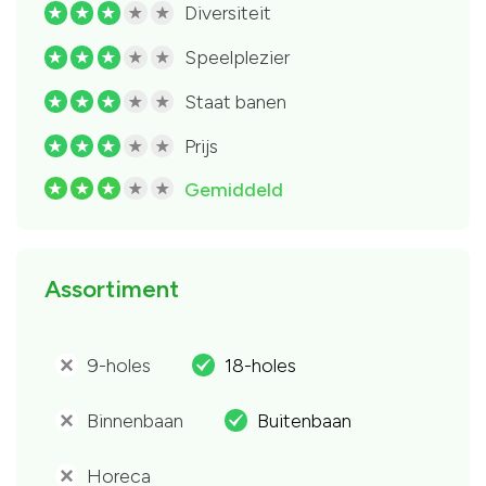
Diversiteit
R
R
R
R
R
Speelplezier
R
R
R
R
R
Staat banen
R
R
R
R
R
Prijs
R
R
R
R
R
Gemiddeld
R
R
R
R
R
Assortiment
9-holes
18-holes
'
.
Binnenbaan
Buitenbaan
'
.
Horeca
'