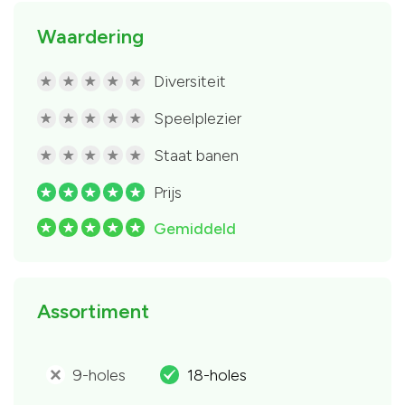
Waardering
Diversiteit
R
R
R
R
R
Speelplezier
R
R
R
R
R
Staat banen
R
R
R
R
R
Prijs
R
R
R
R
R
Gemiddeld
R
R
R
R
R
Assortiment
9-holes
18-holes
'
.