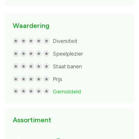
Waardering
Diversiteit
R
R
R
R
R
Speelplezier
R
R
R
R
R
Staat banen
R
R
R
R
R
Prijs
R
R
R
R
R
Gemiddeld
R
R
R
R
R
Assortiment