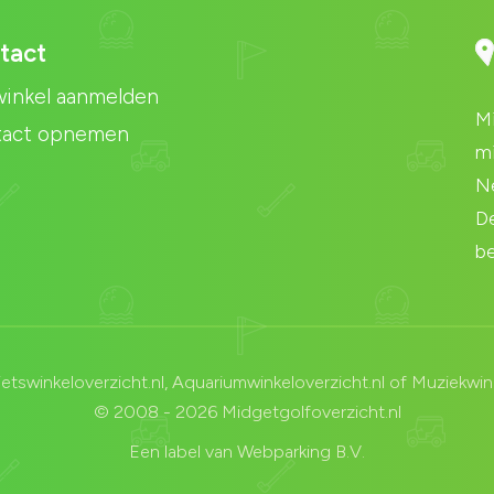
tact
inkel aanmelden
Mi
tact opnemen
mi
Ne
De
be
ietswinkeloverzicht.nl
,
Aquariumwinkeloverzicht.nl
of
Muziekwink
© 2008 - 2026 Midgetgolfoverzicht.nl
Een label van
Webparking B.V.