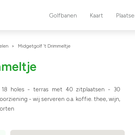
Golfbanen
Kaart
Plaats
elen
>
Midgetgolf 't Drimmeltje
mmeltje
 18 holes - terras met 40 zitplaatsen - 30
orziening - wij serveren o.a. koffie. thee, wijn,
oorten