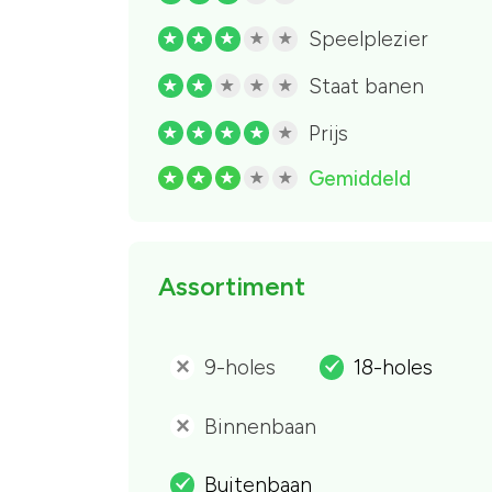
Speelplezier
R
R
R
R
R
Staat banen
R
R
R
R
R
Prijs
R
R
R
R
R
Gemiddeld
R
R
R
R
R
Assortiment
9-holes
18-holes
'
.
Binnenbaan
'
Buitenbaan
.