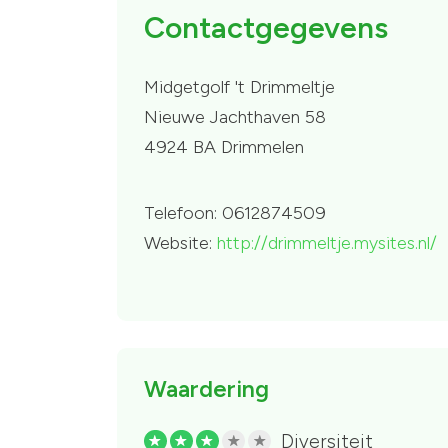
Contactgegevens
Midgetgolf 't Drimmeltje
Nieuwe Jachthaven 58
4924 BA Drimmelen
Telefoon: 0612874509
Website:
http://drimmeltje.mysites.nl/
Waardering
Diversiteit
R
R
R
R
R